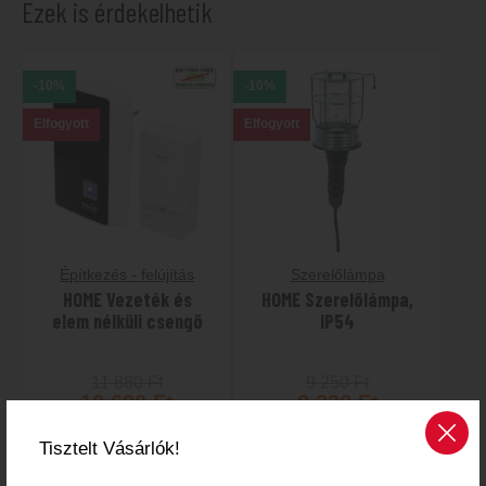
Ezek is érdekelhetik
-10%
-10%
Elfogyott
Elfogyott
Építkezés - felújítás
Szerelőlámpa
HOME Vezeték és
HOME Szerelőlámpa,
elem nélküli csengő
IP54
11 880
Ft
9 250
Ft
10 690
Ft
8 330
Ft
Tisztelt Vásárlók!
MEGTEKINTEM
MEGTEKINTEM