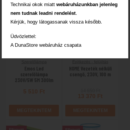
Technikai okok miatt
webáruházunkban jelenleg
Elfogyott
-10%
nem tudnak leadni rendelést
.
Kérjük, hogy látogassanak vissza később.
Elfogyott
Üdvözlettel:
A DunaStore webáruház csapata
Szerelőlámpa
Építkezés - felújítás
Emos Led
HOME Vezeték nélküli
szerelőlámpa
csengő, 230V, 100 m
230V/5W 5M 300lm
5 510
Ft
14 850
Ft
13 370
Ft
MEGTEKINTEM
MEGTEKINTEM
Elfogyott
Elfogyott