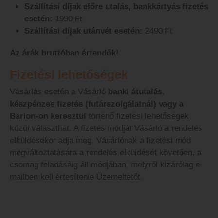
Szállítási díjak előre utalás, bankkártyás fizetés
esetén:
1990 Ft
Szállítási díjak utánvét esetén:
2490 Ft
Az árák bruttóban értendők!
Fizetési lehetőségek
Vásárlás esetén a Vásárló
banki átutalás,
készpénzes fizetés (futárszolgálatnál) vagy a
Barion-on keresztül
történő fizetési lehetőségek
közül választhat. A fizetés módját Vásárló a rendelés
elküldésekor adja meg. Vásárlónak a fizetési mód
megváltoztatására a rendelés elküldését követően, a
csomag feladásáig áll módjában, melyről kizárólag e-
mailben kell értesítenie Üzemeltetőt.