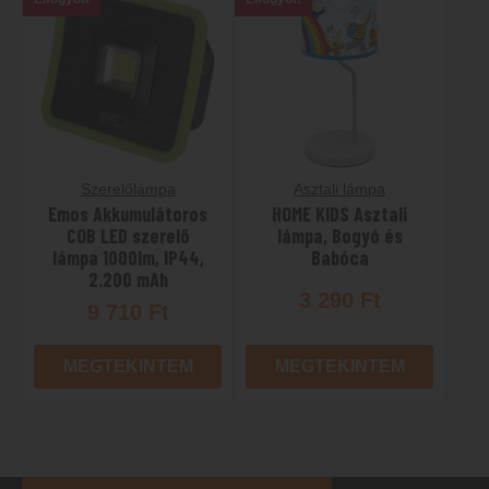
Szerelőlámpa
Asztali lámpa
Emos Akkumulátoros
HOME KIDS Asztali
COB LED szerelő
lámpa, Bogyó és
lámpa 1000lm, IP44,
Babóca
2.200 mAh
3 290
Ft
9 710
Ft
MEGTEKINTEM
MEGTEKINTEM