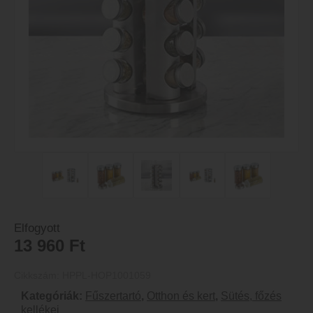
Elfogyott
13 960
Ft
Cikkszám:
HPPL-HOP1001059
Kategóriák:
Fűszertartó
,
Otthon és kert
,
Sütés, főzés
kellékei