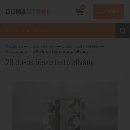
0
Menü
Kezdőlap
—
Otthon és kert
—
Sütés, főzés kellékei
—
Fűszertartó
—
20 db-os fűszertartó állvány
20 db-os fűszertartó állvány