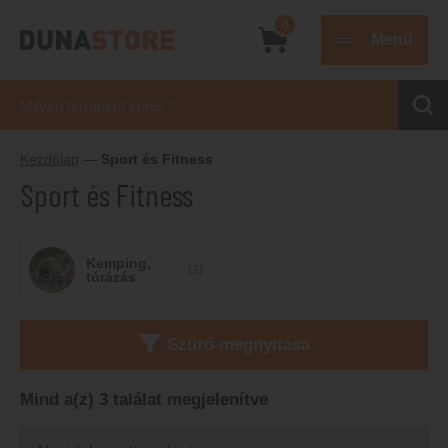
0
Menü
Kezdőlap
—
Sport és Fitness
Sport és Fitness
Kemping,
(3)
túrázás
Szűrő megnyitása
Mind a(z) 3 találat megjelenítve