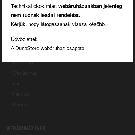
Technikai okok miatt
webáruházunkban jelenleg
nem tudnak leadni rendelést
.
Kérjük, hogy látogassanak vissza később.
Üdvözlettel:
OLDALAK
A DunaStore webáruház csapata
Kezdőlap
Webáruház
Kosár
Pénztár
Márkák
WEBÁRUHÁZ INFÓ