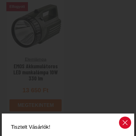
Elfogyott
Elemlámpa
EMOS Akkumulátoros
LED munkalámpa 10W
330 lm
13 650
Ft
MEGTEKINTEM
Tisztelt Vásárlók!