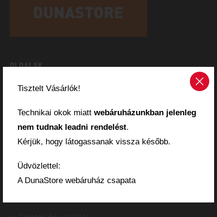
OLDALAK
Tisztelt Vásárlók!
Kezdőlap
Webáruház
Technikai okok miatt
webáruházunkban jelenleg
Kosár
nem tudnak leadni rendelést
.
Pénztár
Kérjük, hogy látogassanak vissza később.
Márkák
Üdvözlettel:
A DunaStore webáruház csapata
WEBÁRUHÁZ INFÓ