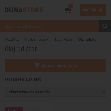
0
Menü
Kezdőlap
—
Háztartási gép
—
Hűtés-Fűtés
—
Olajradiátor
Olajradiátor
Szűrő megnyitása
Összesen 1 találat
Elfogyott