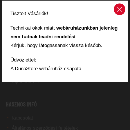
Pénztár
Tisztelt Vásárlók!
Márkák
Technikai okok miatt
webáruházunkban jelenleg
WEBÁRUHÁZ INFÓ
nem tudnak leadni rendelést
.
Kérjük, hogy látogassanak vissza később.
Fizetés és szállítás
Üdvözlettel:
A fiókom
A DunaStore webáruház csapata
Elfelejtett jelszó
Kijelentkezés
HASZNOS INFÓ
Kapcsolat
Általános szerződési feltételek