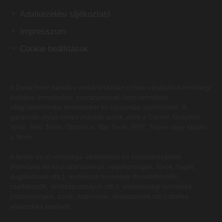
Adatkezelési tájékoztató
Impresszum
Cookie beállítások
A DunaStore
barkács webáruházban
online vásárolhat minőségi
barkács termékeket, szerszámokat, kerti termékek,
világítástechnika termékeket és háztartási eszközöket. A
garanciát olyan neves márkák adják, mint a Curver, Graphite,
Verto, Neo Tools, Optonica, Top Tools, MPT, Topex vagy éppen
a Verto.
A tartós és jó minőségű elektromos és kéziszerszámok
(kőműves és kézi szerszámok, vágókorongok, fúrók, fogók,
dugókulcsok stb.), kertészeti termékek (locsolótömlők,
csatlakozók, öntözőpisztolyok stb.), villamossági termékek
(szerelvények, izzók, kapcsolók, lámpatestek stb.) széles
választéka kapható.