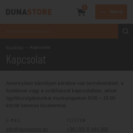
0
Menü
Kezdőlap
—
Kapcsolat
Kapcsolat
Amennyiben bármilyen kérdése van termékeinkkel, a
fizetéssel vagy a szállítással kapcsolatban, akkor
ügyfélszolgálatunkat munkanapokon 9:00 – 15:00
között keresse bizalommal.
E-MAIL
TELEFON
info@dunastore.hu
+36 (30) 8 444 660