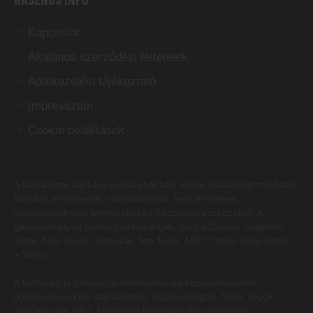
Kapcsolat
Általános szerződési feltételek
Adatkezelési tájékoztató
Impresszum
Cookie beállítások
A DunaStore
barkács webáruházban
online vásárolhat minőségi
barkács termékeket, szerszámokat, kerti termékek,
világítástechnika termékeket és háztartási eszközöket. A
garanciát olyan neves márkák adják, mint a Curver, Graphite,
Verto, Neo Tools, Optonica, Top Tools, MPT, Topex vagy éppen
a Verto.
A tartós és jó minőségű elektromos és kéziszerszámok
(kőműves és kézi szerszámok, vágókorongok, fúrók, fogók,
dugókulcsok stb.), kertészeti termékek (locsolótömlők,