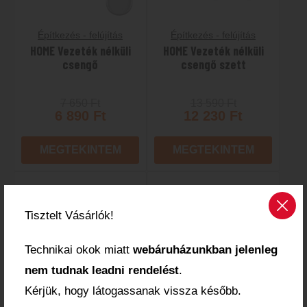
Építkezés - felújítás
Építkezés - felújítás
HOME Vezeték nélküli
HOME Vezeték nélküli
csengő
csengő szett
7 650
Ft
13 590
Ft
6 890
Ft
12 230
Ft
MEGTEKINTEM
MEGTEKINTEM
-10%
-10%
Tisztelt Vásárlók!
Elfogyott
Elfogyott
Technikai okok miatt
webáruházunkban jelenleg
nem tudnak leadni rendelést
.
Kérjük, hogy látogassanak vissza később.