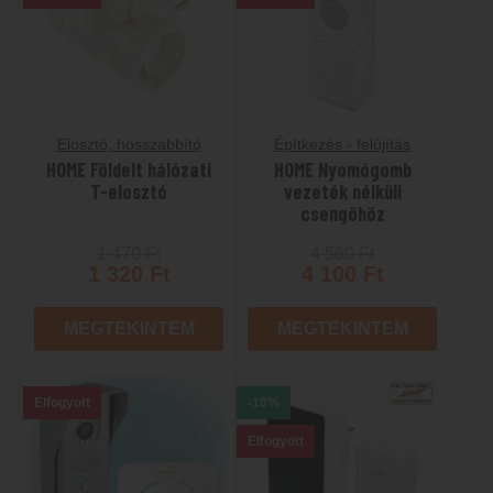
Elosztó, hosszabbító
Építkezés - felújítás
HOME Földelt hálózati
HOME Nyomógomb
T-elosztó
vezeték nélküli
csengőhöz
1 470
Ft
4 560
Ft
1 320
Ft
4 100
Ft
MEGTEKINTEM
MEGTEKINTEM
Elfogyott
-10%
Elfogyott