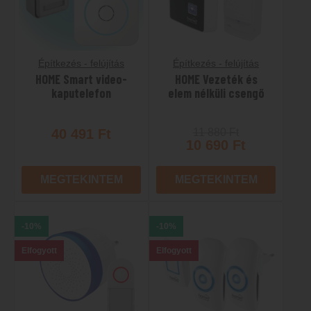
Építkezés - felújítás
Építkezés - felújítás
HOME Smart video-
HOME Vezeték és
kaputelefon
elem nélküli csengő
40 491
Ft
11 880
Ft
10 690
Ft
MEGTEKINTEM
MEGTEKINTEM
-10%
-10%
Elfogyott
Elfogyott