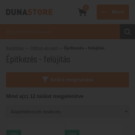
0
Menü
Kezdőlap
—
Otthon és kert
—
Építkezés - felújítás
Építkezés - felújítás
Szűrő megnyitása
Mind a(z) 12 találat megjelenítve
-10%
-10%