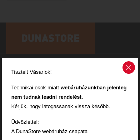
OLDALAK
Tisztelt Vásárlók!
Kezdőlap
Technikai okok miatt
webáruházunkban jelenleg
nem tudnak leadni rendelést
.
Webáruház
Kérjük, hogy látogassanak vissza később.
Kosár
Pénztár
Üdvözlettel:
Márkák
A DunaStore webáruház csapata