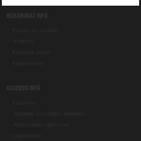
WEBÁRUHÁZ INFÓ
Fizetés és szállítás
A fiókom
Elfelejtett jelszó
Kijelentkezés
HASZNOS INFÓ
Kapcsolat
Általános szerződési feltételek
Adatkezelési tájékoztató
Impresszum