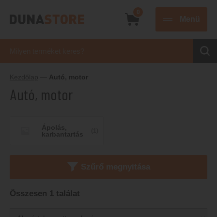
0
Menü
Kezdőlap
—
Autó, motor
Autó, motor
Ápolás,
(1)
karbantartás
Szűrő megnyitása
Összesen 1 találat