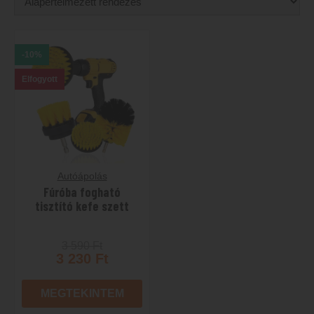
-10%
Elfogyott
Autóápolás
Fúróba fogható
tisztító kefe szett
3 590
Ft
3 230
Ft
MEGTEKINTEM