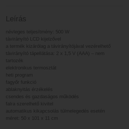
Leírás
névleges teljesítmény: 500 W
távirányító LCD kijelzővel
a termék kizárólag a távirányítójával vezérelhető
távirányító tápellátása: 2 x 1,5 V (AAA) – nem
tartozék
elektronikus termosztát
heti program
fagyőr funkció
ablaknyitás érzékelés
csendes és gazdaságos működés
falra szerelhető kivitel
automatikus kikapcsolás túlmelegedés esetén
méret: 50 x 101 x 11 cm