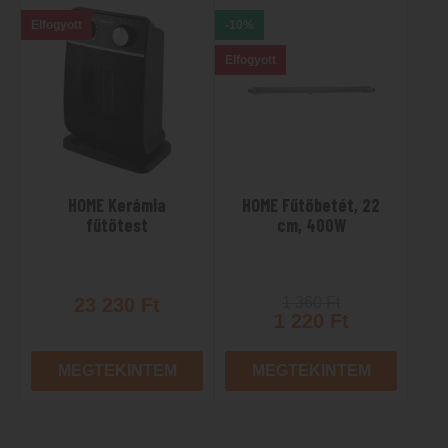
Elfogyott
-10%
Elfogyott
HOME Kerámia
HOME Fűtőbetét, 22
fűtőtest
cm, 400W
23 230
Ft
1 360
Ft
1 220
Ft
MEGTEKINTEM
MEGTEKINTEM