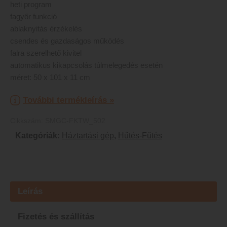
heti program
fagyőr funkció
ablaknyitás érzékelés
csendes és gazdaságos működés
falra szerelhető kivitel
automatikus kikapcsolás túlmelegedés esetén
méret: 50 x 101 x 11 cm
További termékleírás »
Cikkszám:
SMGC-FKTW_502
Kategóriák:
Háztartási gép
,
Hűtés-Fűtés
Leírás
Fizetés és szállítás