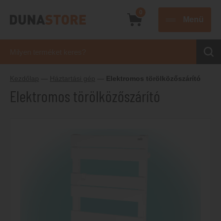
0
Menü
Kezdőlap
—
Háztartási gép
—
Elektromos törölközőszárító
Elektromos törölközőszárító