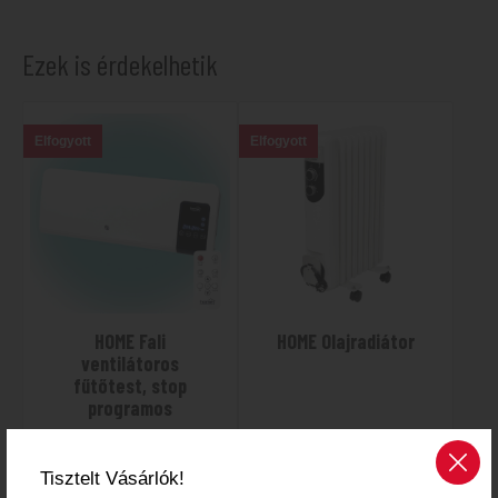
Ezek is érdekelhetik
Elfogyott
Elfogyott
HOME Fali
HOME Olajradiátor
ventilátoros
fűtőtest, stop
programos
32 880
Ft
30 090
Ft
Tisztelt Vásárlók!