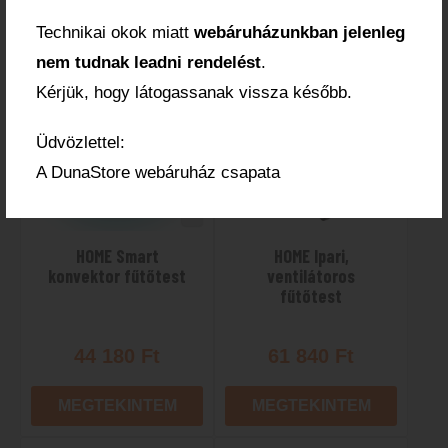
MEGTEKINTEM
MEGTEKINTEM
Technikai okok miatt
webáruházunkban jelenleg
nem tudnak leadni rendelést
.
Elfogyott
Elfogyott
Kérjük, hogy látogassanak vissza később.
Üdvözlettel:
A DunaStore webáruház csapata
HOME Smart
HOME Ipari,
konvektor fűtőtest
ventilátoros
fűtőtest
44 180
Ft
61 840
Ft
MEGTEKINTEM
MEGTEKINTEM