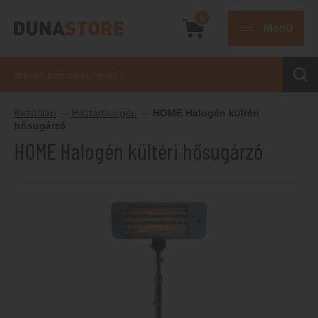
0
Menü
Kezdőlap
—
Háztartási gép
—
HOME Halogén kültéri
hősugárzó
HOME Halogén kültéri hősugárzó