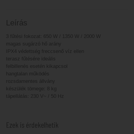
Leírás
3 fűtési fokozat: 650 W / 1350 W / 2000 W
magas sugárzó hő arány
IPX4 védettség freccsenő víz ellen
terasz fűtésére ideális
felbillenés esetén kikapcsol
hangtalan működés
rozsdamentes állvány
készülék tömege: 8 kg
tápellátás: 230 V~ / 50 Hz
Ezek is érdekelhetik