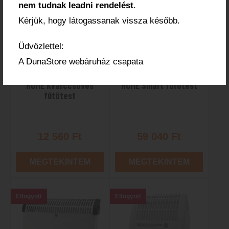
nem tudnak leadni rendelést
.
Kérjük, hogy látogassanak vissza később.
Üdvözlettel:
A DunaStore webáruház csapata
HOME Kvarccsöves
HOME Smart fűtőtest
fűtőtest
12 560
Ft
59 040
Ft
MEGTEKINTEM
MEGTEKINTEM
Elfogyott
Elfogyott