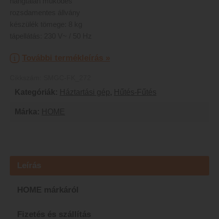
hangtalan működés
rozsdamentes állvány
készülék tömege: 8 kg
tápellátás: 230 V~ / 50 Hz
További termékleírás »
Cikkszám:
SMGC-FK_272
Kategóriák:
Háztartási gép
,
Hűtés-Fűtés
Márka:
HOME
Leírás
HOME márkáról
Fizetés és szállítás