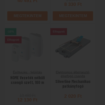
40 491
Ft
8 330
Ft
MEGTEKINTEM
MEGTEKINTEM
-10%
Elfogyott
Elfogyott
Építkezés - felújítás
Elektromos állatriasztó,
élvefogó csapda
HOME Vezeték nélküli
Silverline Mechanikus
csengő szett, 100 m
patkányfogó
13 480
Ft
2 020
Ft
12 130
Ft