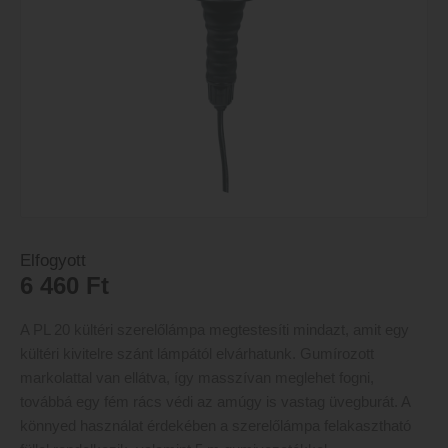
Elfogyott
6 460
Ft
A PL 20 kültéri szerelőlámpa megtestesíti mindazt, amit egy
kültéri kivitelre szánt lámpától elvárhatunk. Gumírozott
markolattal van ellátva, így masszívan meglehet fogni,
továbbá egy fém rács védi az amúgy is vastag üvegburát. A
könnyed használat érdekében a szerelőlámpa felakasztható