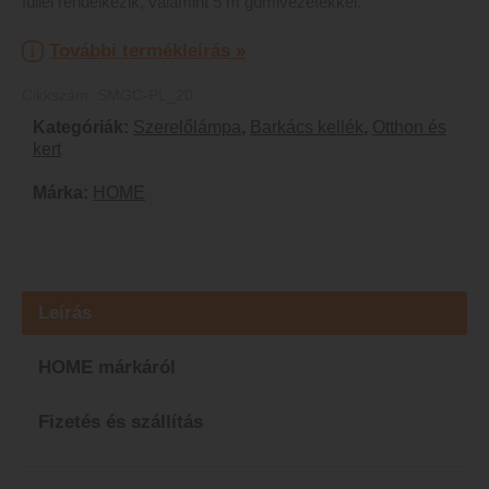
füllel rendelkezik, valamint 5 m gumivezetékkel.
További termékleírás »
Cikkszám:
SMGC-PL_20
Kategóriák:
Szerelőlámpa
,
Barkács kellék
,
Otthon és
kert
Márka:
HOME
Leírás
HOME márkáról
Fizetés és szállítás