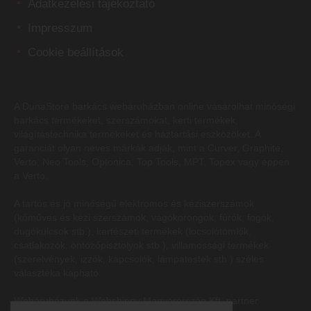
Adatkezelési tájékoztató
Impresszum
Cookie beállítások
A DunaStore
barkács webáruházban
online vásárolhat minőségi
barkács termékeket, szerszámokat, kerti termékek,
világítástechnika termékeket és háztartási eszközöket. A
garanciát olyan neves márkák adják, mint a Curver, Graphite,
Verto, Neo Tools, Optonica, Top Tools, MPT, Topex vagy éppen
a Verto.
A tartós és jó minőségű elektromos és kéziszerszámok
(kőműves és kézi szerszámok, vágókorongok, fúrók, fogók,
dugókulcsok stb.), kertészeti termékek (locsolótömlők,
csatlakozók, öntözőpisztolyok stb.), villamossági termékek
(szerelvények, izzók, kapcsolók, lámpatestek stb.) széles
választéka kapható.
Webáruházunk a Webshippy Magyarország Kft. partner