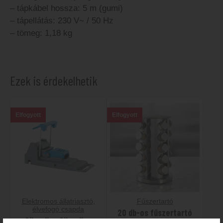
– tápkábel hossza: 5 m (gumi)
– tápellátás: 230 V~ / 50 Hz
– tömeg: 1,18 kg
Ezek is érdekelhetik
Elfogyott
Elfogyott
Elektromos állatriasztó,
Fűszertartó
élvefogó csapda
20 db-os fűszertartó
Silverline Silverline
állvány