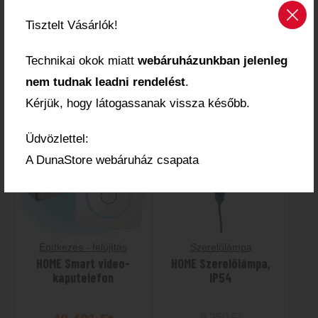
mechanikus
egérfogó
Tisztelt Vásárlók!
2 150
Ft
13 960
Ft
Technikai okok miatt
webáruházunkban jelenleg
MEGTEKINTEM
MEGTEKINTEM
nem tudnak leadni rendelést
.
Kérjük, hogy látogassanak vissza később.
Elfogyott
-10%
Üdvözlettel:
Elfogyott
A DunaStore webáruház csapata
Építkezés - felújítás
Szerelőlámpa
HOME Smart video-
HOME Szerelőlámpa,
kaputelefon
IP54
9 250
Ft