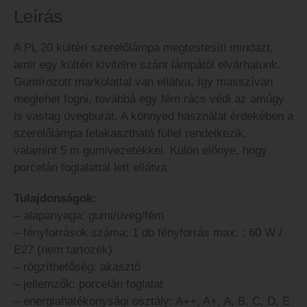
Leírás
A PL 20 kültéri szerelőlámpa megtestesíti mindazt,
amit egy kültéri kivitelre szánt lámpától elvárhatunk.
Gumírozott markolattal van ellátva, így masszívan
meglehet fogni, továbbá egy fém rács védi az amúgy
is vastag üvegburát. A könnyed használat érdekében a
szerelőlámpa felakasztható füllel rendelkezik,
valamint 5 m gumivezetékkel. Külön előnye, hogy
porcelán foglalattal lett ellátva.
Tulajdonságok:
– alapanyaga: gumi/üveg/fém
– fényforrások száma: 1 db fényforrás max. : 60 W /
E27 (nem tartozék)
– rögzíthetőség: akasztó
– jellemzők: porcelán foglalat
– energiahatékonysági osztály: A++, A+, A, B, C, D, E