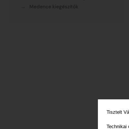
Medence kiegészítők
Tisztelt V
Technikai