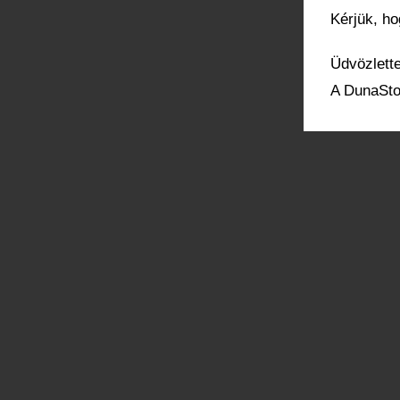
Kérjük, h
Üdvözlette
A DunaSto