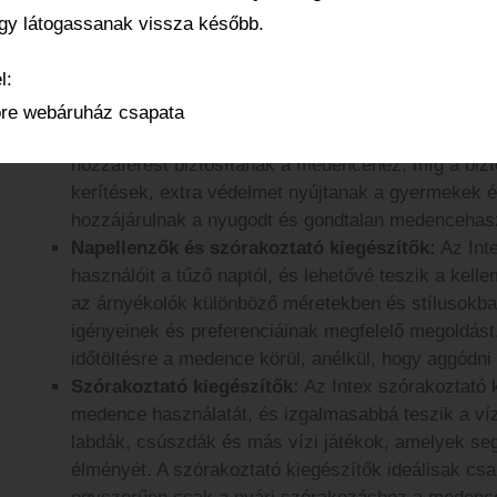
ogy látogassanak vissza később.
a medence vízének kristálytisztaságát. Ezek a kie
és a baktériumokat, így biztosítva a friss és tiszt
l:
szűrők lehetővé teszik, hogy mindenki megtalálja 
Létrák és biztonsági kiegészítők:
Az Intex létrák 
re webáruház csapata
medence használatának biztonságát és kényelmét. A
hozzáférést biztosítanak a medencéhez, míg a bizt
kerítések, extra védelmet nyújtanak a gyermekek é
hozzájárulnak a nyugodt és gondtalan medencehas
Napellenzők és szórakoztató kiegészítők:
Az Int
használóit a tűző naptól, és lehetővé teszik a kel
az árnyékolók különböző méretekben és stílusokban
igényeinek és preferenciáinak megfelelő megoldást
időtöltésre a medence körül, anélkül, hogy aggódni 
Szórakoztató kiegészítők:
Az Intex szórakoztató 
medence használatát, és izgalmasabbá teszik a vízb
labdák, csúszdák és más vízi játékok, amelyek se
élményét. A szórakoztató kiegészítők ideálisak csa