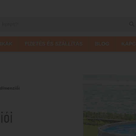
RKÁK
FIZETÉS ÉS SZÁLLÍTÁS
BLOG
KAPC
 dimenziói
iói