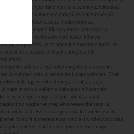
gészítők hatékonyan távolítják el a szennyeződéseket
a víz élményét. A különböző méretű és teljesítményű
az ideális megoldást a saját medencéjéhez.
és biztonsági kiegészítők segítenek biztosítani a
 könnyen fel- és leszerelhető létrák könnyű
onsági kiegészítők, mint például a medence fedők és
s háziállatok számára. Ezek a kiegészítők
ználathoz.
ex napellenzők és árnyékolók megvédik a medence
lemes árnyékban való pihenést és kikapcsolódást. Ezek
 elérhetők, így mindenki megtalálhatja a saját
. A napellenzők kiválóan alkalmasak a hosszabb
kellene a leégés vagy a túlzott hőhatás miatt.
kiegészítők segítenek még élvezetesebbé tenni a
en töltött időt. Ezek a kiegészítők különféle úszók,
gítenek fokozni a medenceban való aktív kikapcsolódás
ládi piknikekhez, baráti összejövetelekhez vagy