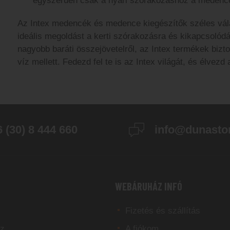
egyszerűen csak a nyári szórakozáshoz a medence
Az Intex medencék és medence kiegészítők széles vála
ideális megoldást a kerti szórakozásra és kikapcsolódá
nagyobb baráti összejövetelről, az Intex termékek bizt
víz mellett. Fedezd fel te is az Intex világát, és élvezd
 (30) 8 444 660
info@dunasto
WEBÁRUHÁZ INFÓ
Fizetés és szállítás
z
A fiókom