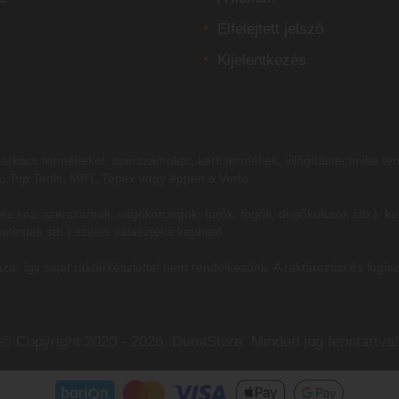
Elfelejtett jelszó
Kijelentkezés
arkács termékeket, szerszámokat, kerti termékek, világítástechnika te
a, Top Tools, MPT, Topex vagy éppen a Verto.
s kézi szerszámok, vágókorongok, fúrók, fogók, dugókulcsok stb.), ker
patestek stb.) széles választéka kapható.
így saját raktárkészlettel nem rendelkezünk. A raktározási és logiszt
© Copyright 2020 - 2026. DunaStore. Minden jog fenntartva!