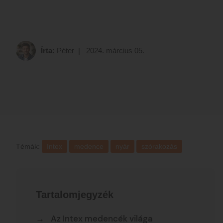
Írta:
Péter
| 2024. március 05.
Témák:
Intex
medence
nyár
szórakozás
Tartalomjegyzék
Az Intex medencék világa