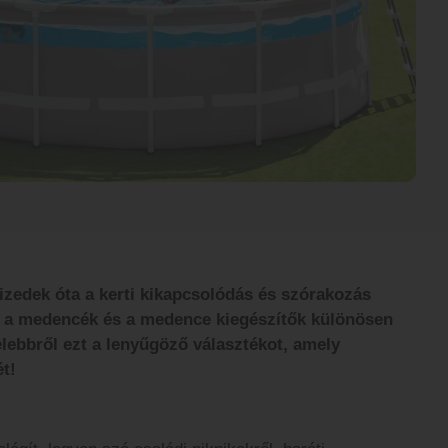
tizedek óta a kerti kikapcsolódás és szórakozás
t a medencék és a medence kiegészítők különösen
lebbről ezt a lenyűgöző választékot, amely
t!