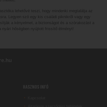
 mellett.
sztéka lehetővé teszi, hogy mindenki megtalálja az
sra. Legyen szó egy kis családi piknikről vagy egy
osítják a kényelmet, a biztonságot és a szórakozást a
 a nyári hőségben nyújtott frissítő élményt!
re.hu
HASZNOS INFÓ
Kapcsolat
Általános szerződési feltételek