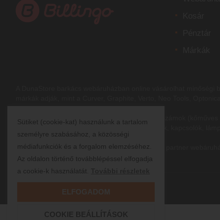
Kosár
Pénztár
Márkák
A DunaStore
barkács webáruházban
online vásárolhat minőségi b
márkák adják, mint a Curver, Graphite, Verto, Neo Tools, Optonic
A tartós és jó minőségű elektromos és kéziszerszámok (kőműves é
Sütiket (cookie-kat) használunk a tartalom
stb.), villamossági termékek (szerelvények, izzók, kapcsolók, lám
személyre szabásához, a közösségi
médiafunkciók és a forgalom elemzéséhez.
Webáruházunk a Webshippy Magyarország Kft. partner webáruháza, 
Az oldalon történő továbblépéssel elfogadja
a cookie-k használatát.
További részletek
ELFOGADOM
COOKIE BEÁLLÍTÁSOK