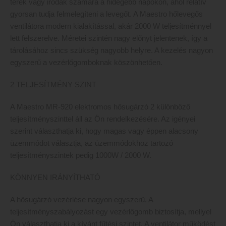
terek vagy irodák számára a hidegebb napokon, ahol relatív
gyorsan tudja felmelegíteni a levegőt. A Maestro hőlevegős
ventilátora modern kialakítással, akár 2000 W teljesítménnyel
lett felszerelve. Méretei szintén nagy előnyt jelentenek, így a
tárolásához sincs szükség nagyobb helyre. A kezelés nagyon
egyszerű a vezérlőgomboknak köszönhetően.
2 TELJESÍTMÉNY SZINT
A Maestro MR-920 elektromos hősugárzó 2 különböző
teljesítményszinttel áll az Ön rendelkezésére. Az igényei
szerint választhatja ki, hogy magas vagy éppen alacsony
üzemmódot választja, az üzemmódokhoz tartozó
teljesítményszintek pedig 1000W / 2000 W.
KÖNNYEN IRÁNYÍTHATÓ
A hősugárzó vezérlése nagyon egyszerű. A
teljesítményszabályozást egy vezérlőgomb biztosítja, mellyel
Ön választhatja ki a kívánt fűtési szintet. A ventilátor működést