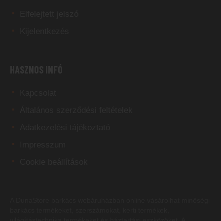
Elfelejtett jelszó
Kijelentkezés
HASZNOS INFÓ
Kapcsolat
Általános szerződési feltételek
Adatkezelési tájékoztató
Impresszum
Cookie beállítások
A DunaStore
barkács webáruházban
online vásárolhat minőségi
barkács termékeket, szerszámokat, kerti termékek,
világítástechnika termékeket és háztartási eszközöket. A