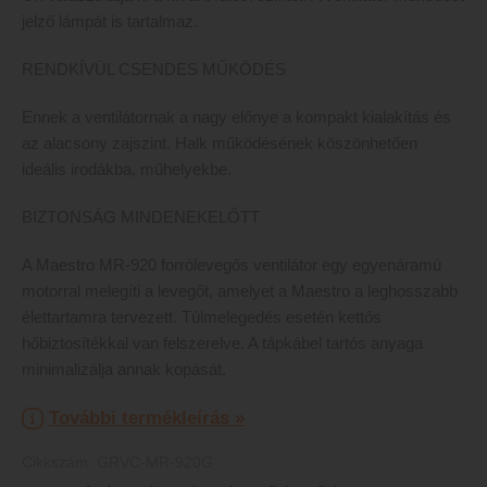
jelző lámpát is tartalmaz.
RENDKÍVÜL CSENDES MŰKÖDÉS
Ennek a ventilátornak a nagy előnye a kompakt kialakítás és
az alacsony zajszint. Halk működésének köszönhetően
ideális irodákba, műhelyekbe.
BIZTONSÁG MINDENEKELŐTT
A Maestro MR-920 forrólevegős ventilátor egy egyenáramú
motorral melegíti a levegőt, amelyet a Maestro a leghosszabb
élettartamra tervezett. Túlmelegedés esetén kettős
hőbiztosítékkal van felszerelve. A tápkábel tartós anyaga
minimalizálja annak kopását.
További termékleírás »
Cikkszám:
GRVC-MR-920G