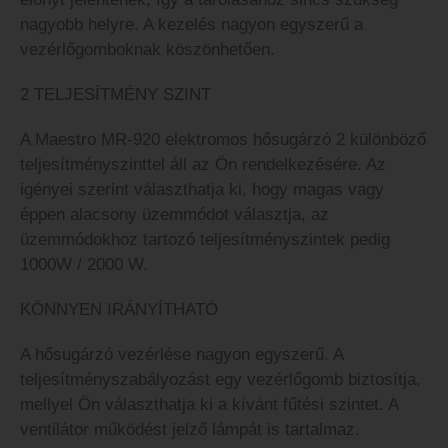
nagyobb helyre. A kezelés nagyon egyszerű a
vezérlőgomboknak köszönhetően.
2 TELJESÍTMÉNY SZINT
A Maestro MR-920 elektromos hősugárzó 2 különböző
teljesítményszinttel áll az Ön rendelkezésére. Az
igényei szerint választhatja ki, hogy magas vagy
éppen alacsony üzemmódot választja, az
üzemmódokhoz tartozó teljesítményszintek pedig
1000W / 2000 W.
KÖNNYEN IRÁNYÍTHATÓ
A hősugárzó vezérlése nagyon egyszerű. A
teljesítményszabályozást egy vezérlőgomb biztosítja,
mellyel Ön választhatja ki a kívánt fűtési szintet. A
ventilátor működést jelző lámpát is tartalmaz.