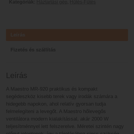
Kategóriák:
Háztartási gép
,
Hűtés-Fűtés
Leírás
Fizetés és szállítás
Leírás
A Maestro MR-920 praktikus és kompakt
segédeszköz kisebb terek vagy irodák számára a
hidegebb napokon, ahol relatív gyorsan tudja
felmelegíteni a levegőt. A Maestro hőlevegős
ventilátora modern kialakítással, akár 2000 W
teljesítménnyel lett felszerelve. Méretei szintén nagy
előnyt jelentenek, így a tárolásához sincs szükség