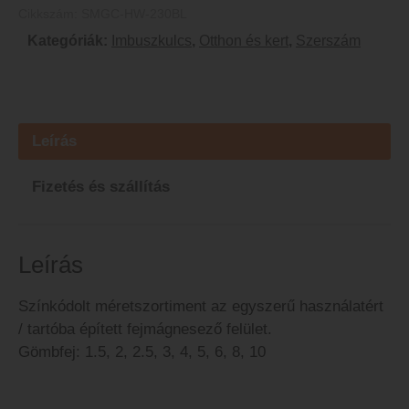
Cikkszám:
SMGC-HW-230BL
Kategóriák:
Imbuszkulcs
,
Otthon és kert
,
Szerszám
Leírás
Fizetés és szállítás
Leírás
Színkódolt méretszortiment az egyszerű használatért
/ tartóba épített fejmágnesező felület.
Gömbfej: 1.5, 2, 2.5, 3, 4, 5, 6, 8, 10