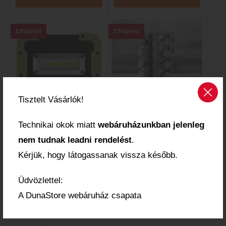
Elfogyott
Elfogyott
Tisztelt Vásárlók!
Szerelőlámpa
Fűszertartó
Technikai okok miatt
webáruházunkban jelenleg
Emos Akkumulátoros
20 db-os fűszertartó
COB LED szerelő
állvány
nem tudnak leadni rendelést
.
lámpa 10W 1000lm, 4
Kérjük, hogy látogassanak vissza később.
400 mAh
13 960
Ft
14 860
Ft
Üdvözlettel:
A DunaStore webáruház csapata
MEGTEKINTEM
MEGTEKINTEM