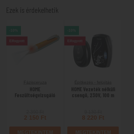
Ezek is érdekelhetik
-10%
-10%
Elfogyott
Elfogyott
Fázisceruza
Építkezés - felújítás
HOME
HOME Vezeték nélküli
Feszültségvizsgáló
csengő, 230V, 100 m
2 390
Ft
9 130
Ft
2 150
Ft
8 220
Ft
MEGTEKINTEM
MEGTEKINTEM